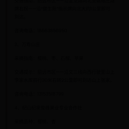
交通指南：招远市区——沿金龙路向北至姚格庄路
牌右拐——沿“健生苑”指示牌向北大约1公里即可
到达。
咨询电话：18663856950
3、万寿山庄
采摘指南：樱桃、枣、石榴、苹果
交通提示：招远市区——沿文三线向西行驶至山上
李家水库前行30米右转2公里即可到达山上张家。
咨询电话：13153518799
4、纪山纪家俊峰果业专业合作社
采摘品种：樱桃、杏