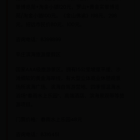
景博览苑+淘金小镇120元，罗山+黄金实景博览
苑/淘金小镇100元。《金山佛谕》198元、298
元，招远市民价80元、100元。
咨询电话：8399899
辛庄滨海旅游度假区
国家AAA级旅游景区。拥有15公里坡度平缓、沙
滩细软的黄金海岸线，有大型立体商业休憩观景
场所滨海广场、滨海自驾游营地、四季恒温海水
浴场“春雨水上乐园”、高端酒店、滨海景观带等旅
游项目。
门票价格：春雨水上乐园48元
咨询电话：8316451