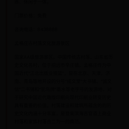
练、休闲于一体。
门票价格：免费
咨询电话：8438888
孟格庄古村落文化旅游景区
国家AA级旅游景区。中国传统古村落，山东省历
史文化名村，位于招远市辛庄镇。孟格庄作为中
国近代“江北出版业摇篮”，是在北京、天津、济
南、青岛等地开设的分号“成文堂”大书铺、“诚文
信”二书铺和“驼鸟牌”墨水等老字号的发源地，对
于研究中国近代雕版印刷向现代印刷业转变历史
具有重要的价值。村落建设和建筑所蕴含的的历
史文化内涵十分丰富，是登莱滨海古官道上商业
村落和家族村落合二为一的典范。