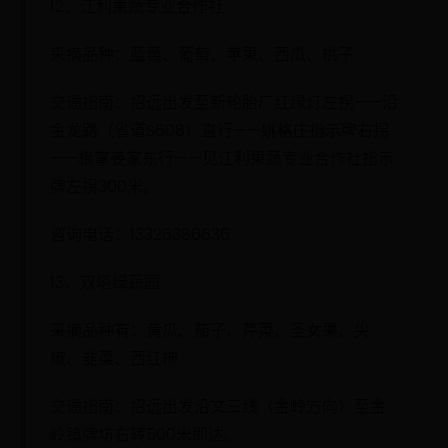
12、江利果蔬专业合作社
采摘品种：蓝莓、葡萄、苹果、西瓜、桃子
交通指南：招远出发至新轮胎厂红绿灯左拐——沿
金龙路（省道S608）直行——姚格庄指示牌右拐
——横掌姜家东行——见江利果蔬专业合作社指示
牌左拐300米。
咨询电话：13326386636
13、双塔绿蔬园
采摘品种有：黄瓜、茄子、芹菜、圣女果、尖
椒、韭菜、西红柿
交通指南：招远出发沿文三线（金岭方向）至金
岭镇牌坊右转500米即达。