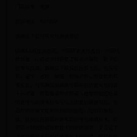
门票价格：免费
咨询电话：8316601
高家庄子古村落文化旅游景区
国家AA级旅游景区。中国历史文化名村，中国传
统村落，山东省乡村记忆工程试点单位，位于招
远市辛庄镇。高家庄子既有古民居大院，也有宗
祠、庙宇、古树、城墙、护城河等公共建筑和风
景名胜；村落建设和建筑所蕴含的历史文化内涵
十分丰富，既是鲁商胶东帮商人在北京地区经商
历史传统和清末捻军东征大历史的重要见证，也
是传统宗族文化和宗教信仰民俗心理的形象载
体；这些古民居蕴含着丰富的传统建筑技术，既
有宋元时期胶东建筑技术的传统渊源，又见证了
近代以来与北京官式建筑技术的交流，是目前胶