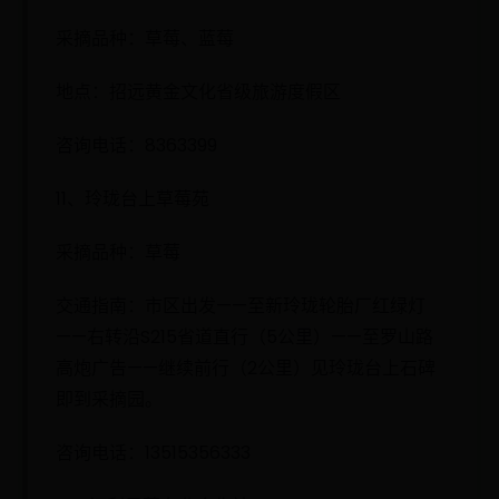
采摘品种：草莓、蓝莓
地点：招远黄金文化省级旅游度假区
咨询电话：8363399
11、玲珑台上草莓苑
采摘品种：草莓
交通指南：市区出发——至新玲珑轮胎厂红绿灯
——右转沿S215省道直行（5公里）——至罗山路
高炮广告——继续前行（2公里）见玲珑台上石碑
即到采摘园。
咨询电话：13515356333