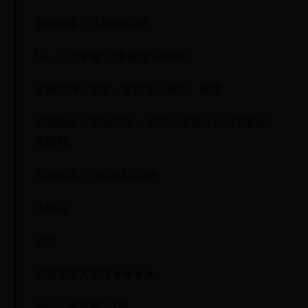
咨询电话：13791159213
14、山上李家“山里看云”采摘园
采摘品种：京枣、金丝枣、核桃、板栗
交通指南：招远市区--沿文三线直行见山李家水
库即到。
咨询电话：15806452189
住宿篇
酒店
金城温泉大酒店★★★★
地址：温泉路212号