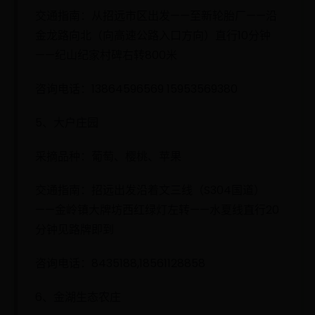
交通指南：从招远市区出发——至新轮胎厂——沿
金龙路向北（向高速公路入口方向）直行10分钟
——纪山纪家村碑右转800米
咨询电话：13864596569 15953569380
5、大户庄园
采摘品种：葡萄、樱桃、苹果
交通指南：招远出发沿着文三线（S304国道）
——金岭镇大牌坊西红绿灯左转——水夏线直行20
分钟见路牌即到
咨询电话：8435188,18561128858
6、金湖生态农庄