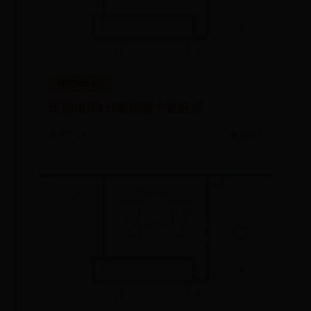
棋牌365大厅
乐视电视tcl电视哪个更好点
📅 07-24
👁️ 8963