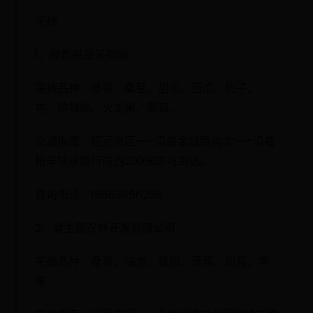
采摘
1、绿都果蔬采摘园
采摘品种：草莓、桑葚、甜瓜、西瓜、桃子、
杏、猕猴桃、火龙果、葡萄。
交通指南：招远市区——沿着金城路向北——沿着
招辛快速路行向西200米即可到达。
咨询电话：18663856268
2、健生苑农林开发有限公司
采摘品种：桑葚、油杏、樱桃、蓝莓、树莓、苹
果