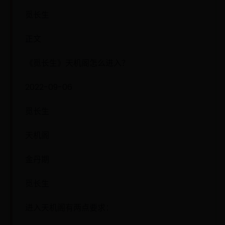
觅长生
正文
《觅长生》天机阁怎么进入？
2022-09-06
觅长生
天机阁
金丹期
觅长生
进入天机阁有两点要求：