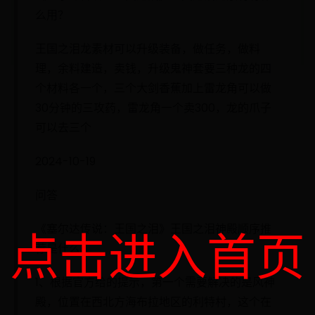
么用？
王国之泪龙素材可以升级装备，做任务，做料
理，余料建造，卖钱，升级鬼神套要三种龙的四
个材料各一个，三个大剑香蕉加上雷龙角可以做
30分钟的三攻药，雷龙角一个卖300，龙的爪子
可以去三个
2024-10-19
问答
《塞尔达传说：王国之泪》王国之泪神殿顺序推
点击进入首页
荐是什么？
1、根据官方给的提示，第一个需要解决的是风神
殿，位置在西北方海布拉地区的利特村，这个在