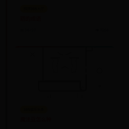
棋牌365大厅
蹈的成语
📅 06-27
👁️ 7256
365娱乐头条
魔法豆怎么种