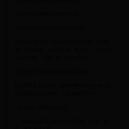
《觅长生》选择什么职位的长老？
觅长生可以选择职位炼丹的长老。
《觅长生》六大结丹功法怎么获得？
在觅长生游戏中，6大结丹功法分别为：气沉丹
田、逆行经脉、小周天吐纳、抱元守一、大周天
吐纳及调息，下面介绍一下获得方法。
《觅长生》林沐心道侣问题怎么回答？
玩家在觅长生游戏中，如果想要与林沐心结为道
侣需要回答三个问题，下面详细介绍一下。
《觅长生》阵道找谁论道?
1、觅长生玩家可以找倪旭欣论阵道、气道、体