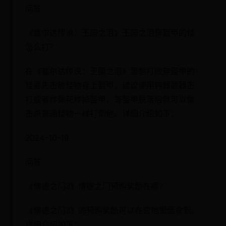
问答
《塞尔达传说：王国之泪》王国之泪穿盔甲的怪
怎么打？
在《塞尔达传说：王国之泪》里想打败穿盔甲的
怪要先击破怪物身上盔甲，建议使用钝器武器击
打或者炸弹花炸掉盔甲，等盔甲脱落后就可以像
击杀普通怪物一样打倒他。详细介绍如下：
2024-10-19
问答
《博德之门3》博德之门预购奖励在哪？
《博德之门3》的预购奖励可以在营地里面拿到。
详细介绍如下：