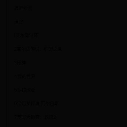
最近搜索
清除
1艾尔登法环
2塞尔达传说：旷野之息
3原神
4我的世界
5泰拉瑞亚
6宝可梦传说 阿尔宙斯
7荒野大镖客：救赎2