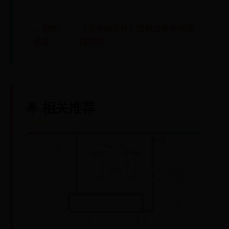
← 蹈的
【指甲銼百科】想修出美甲就要
成语
識呢啲！ →
🌟 相关推荐