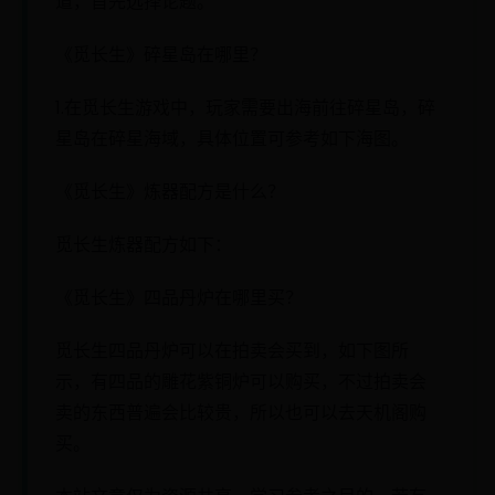
道，首先选择论题。
《觅长生》碎星岛在哪里？
1.在觅长生游戏中，玩家需要出海前往碎星岛，碎
星岛在碎星海域，具体位置可参考如下海图。
《觅长生》炼器配方是什么？
觅长生炼器配方如下：
《觅长生》四品丹炉在哪里买？
觅长生四品丹炉可以在拍卖会买到，如下图所
示，有四品的雕花紫铜炉可以购买，不过拍卖会
卖的东西普遍会比较贵，所以也可以去天机阁购
买。