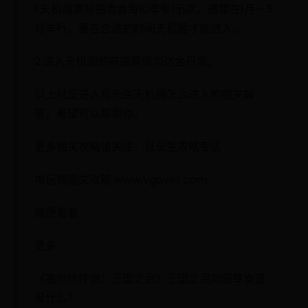
1.天机阁高阶拍卖会每10年举行1次，通常在1月－5
月举行，要在合适的时间天机阁才能进入。
2.进入天机阁的前提是修为达金丹期。
以上就是进入觅长生天机阁怎么进入的相关解
答，希望可以帮到你。
更多相关攻略请关注：觅长生攻略专区
电玩帮图文攻略 www.vgover.com
随便看看
更多
《塞尔达传说：王国之泪》王国之泪向阳草食谱
是什么？