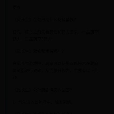
更多
《觅长生》生骨丹用什么材料替换？
首先，炼丹之前先看药性和药力需求，一品药草1
药力，二品药草3药力
《觅长生》双修秘术有哪些？
在觅长生游戏中，玩家可以使用双修秘术在洞府
与道侣进行双修，从而提升修为，主要有以下几
种：
《觅长生》公孙府剧情怎么回答？
1、首先进入公孙府中，触发剧情。