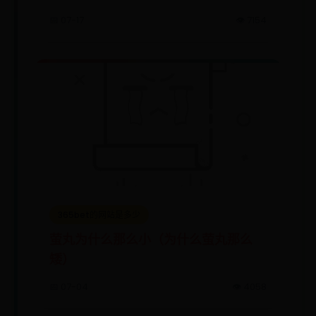
📅 07-17
👁️ 7154
365bet的网站是多少
萤丸为什么那么小（为什么萤丸那么
矮）
📅 07-04
👁️ 4058