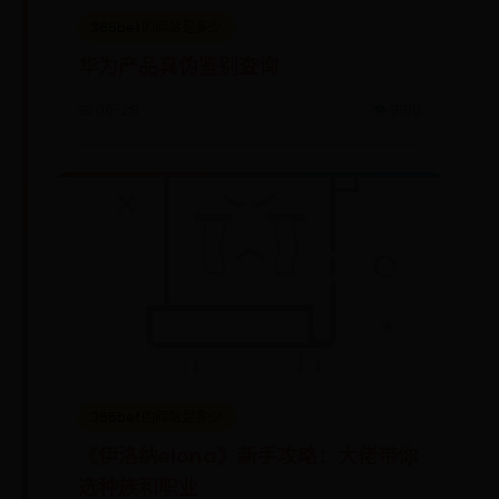
365bet的网站是多少
华为产品真伪鉴别查询
📅 06-29
👁️ 9190
365bet的网站是多少
《伊洛纳elona》新手攻略：大佬带你
选种族和职业