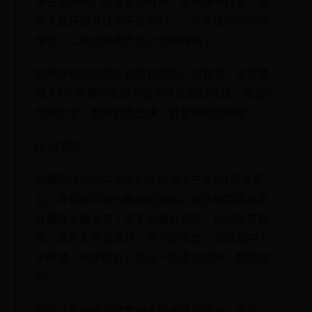
学生上网课，还是老师备课、家长辅导作业，很
多人都开始寻找电子版教材。一来方便随时随地
学习，二来也不用大包小包地搬书了。
如果你也在为找不到教材发愁，别着急，本文整
理了8个靠谱的免费下载电子版教材网站，覆盖小
学到大学、教辅到专业课，赶紧收藏起来吧！
01 云展网
云展网作为国内知名的在线电子书发布/阅读平
台，非有着丰富的教材资源库。很多教育类出版
社都在上面发布了电子版教材资源，比如天星教
育、北京大学出版社、天下图书等。无论是中小
学教辅、大学教材，还是一些考试资料，都能搜
到。
你可以直接通过搜索书名或关键词找书，也可以