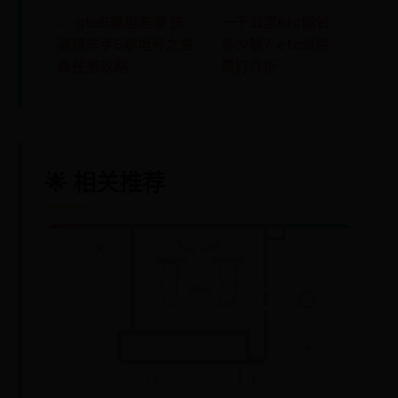
← gta5泰坦差事 侠
一千公里etc能省
盗猎车手5泰坦号之差
多少钱？etc过路
事任务攻略
费打几折 →
🌟 相关推荐