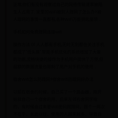
正常,你们有没有观察过自己的网络传输速率被陌
生人占用了. 家里的WiFi被别人蹭网了怎么办?被
人蹭网的事情一直都有,各种WiFi万能钥匙屡禁 ...
手机如何免费蹭网连接wifi
操作方法 01 人人都有手机,无时无刻都在关注手机
都成了"低头族".智能手机优化的系统增加了大量
的功能,流畅快捷的操作为手机用户提供了方便,但
超额的数据流量也限制了用户对手机的使用 ...
宿舍Wifi怎么防蹭网?宿舍Wifi防蹭网好办法
以前在宿舍的时候，自己买了一个路由器，刚开
始就自己一个宿舍的用，后来左邻右舍同学啥
的，有时候会过来要Wifi密码蹭蹭网，蹭个一两次
不在乎，长此以往，使用的人越来越多，导致自