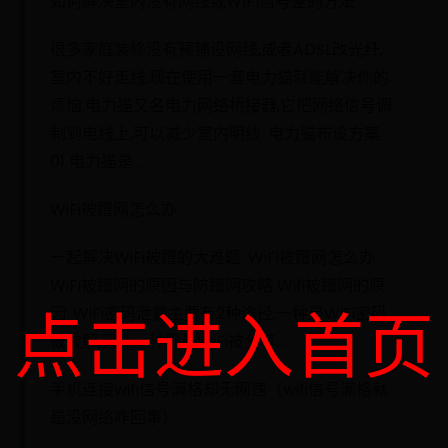
如何解决室内没有网线或WIFI信号差的方法
很多家庭装修没有预铺设网线,或者ADSL改光纤,
室内不好走线.现在使用一套电力猫就能解决你的
烦恼.电力猫又名电力网络桥接器,它把网络信号调
制到电线上,可以减少室内明线. 电力猫布设方案
01 电力猫是 ...
WiFi被蹭网怎么办
一起解决WiFi被蹭的大难题. WiFi被蹭网怎么办
WiFi被蹭网的原因与防蹭网攻略 Wifi被蹭网的原
点击进入首页
因: WiFi密码泄露主要有2种途径,一种是WiFi密码
被破解,另外一种则是WiFi被分享. ...
手机连接wifi信号满格却无网速（wifi信号满格就
是没网络咋回事）