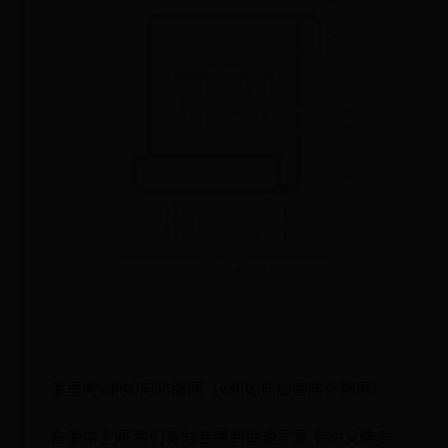
家里的wifi如何防蹭网（wifi如何加密防止蹭网）
在家中上网,我们有时会感到掉速严重,有时又恢复