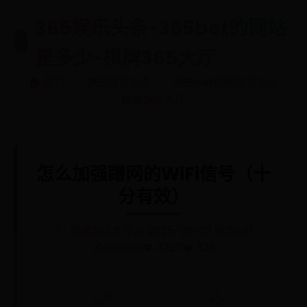
365娱乐头条-365bet的网站
🎯
是多少-棋牌365大厅
🏠 首页
365娱乐头条
365bet的网站是多少
棋牌365大厅
怎么加强蹭网的WiFi信号（十
分有效）
🏷️ 棋牌365大厅
📅 2025-06-29 18:53:41
✍️ admin
👁️ 4227
❤️ 325