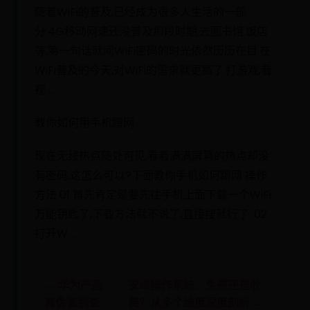
随着WiFi的普及,已经成为很多人生活的一部
分.4G移动网速还没普及那段时期,去图书馆.饭店
等,第一句话就问WiFi密码的时光依然历历在目.在
WiFi普及的今天,对WiFi的需求就更高了.打游戏,看
视 ...
教你如何用手机蹭网
现在无线热点随处可见,看着满满屏幕的热点却没
有密码,这怎么可以?下面教你手机如何蹭网 操作
方法 01 首先肯定是要先往手机上面下载一个WiFi
万能钥匙了,下载方法就不说了,直接搜就行了. 02
打开W ...
← 华为产品
安卓操作系统：免费还是收
真伪鉴别查
费？从多个维度深度剖析 →