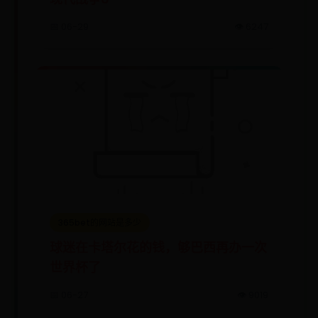
📅 06-29
👁️ 6247
365bet的网站是多少
球迷在卡塔尔花的钱，够巴西再办一次
世界杯了
📅 06-27
👁️ 9019