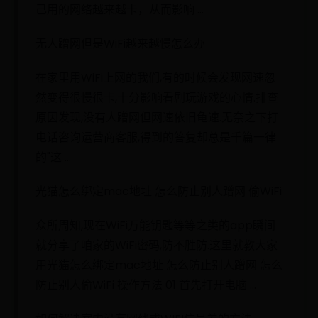
己用的网络越来越卡，从而影响 ...
无人蹭网但是WiFi越来越慢怎么办
在家里用WiFi上网的我们,有的时候会发现网速忽
然变得很慢很卡,十分影响看剧玩游戏的心情.排查
原因发现,没有人蹭网但网速依旧龟速.无奈之下打
电话咨询运营商客服,得到的答复却总是千篇一律
的"这 ...
光猫怎么绑定mac地址 怎么防止别人蹭网 偷WiFi
众所周知,现在WiFi万能钥匙等等之类的app瞬间
就分享了咱家的WiFi密码,防不胜防.这里就教大家
用光猫怎么绑定mac地址 怎么防止别人蹭网 怎么
防止别人偷WiFi 操作方法 01 首先打开电脑 ...